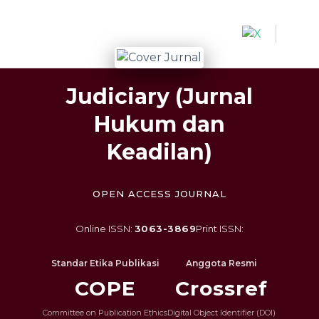
Quick jump to page content
Main Navigation
Main Content
Sidebar
Judiciary (Jurnal
Hukum dan
Keadilan)
OPEN ACCESS JOURNAL
Online ISSN:
3063-3869
Print ISSN:
Standar Etika Publikasi
Anggota Resmi
COPE
Crossref
Committee on Publication Ethics
Digital Object Identifier (DOI)