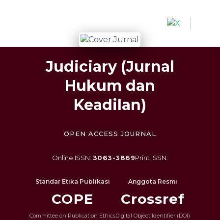
Quick jump to page content
Main Navigation
Main Content
Sidebar
Judiciary (Jurnal
Hukum dan
Keadilan)
OPEN ACCESS JOURNAL
Online ISSN:
3063-3869
Print ISSN:
Standar Etika Publikasi
Anggota Resmi
COPE
Crossref
Committee on Publication Ethics
Digital Object Identifier (DOI)