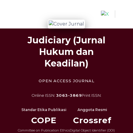
Quick jump to page content
Main Navigation
Main Content
Sidebar
Judiciary (Jurnal
Hukum dan
Keadilan)
OPEN ACCESS JOURNAL
Online ISSN:
3063-3869
Print ISSN:
Standar Etika Publikasi
Anggota Resmi
COPE
Crossref
Committee on Publication Ethics
Digital Object Identifier (DOI)