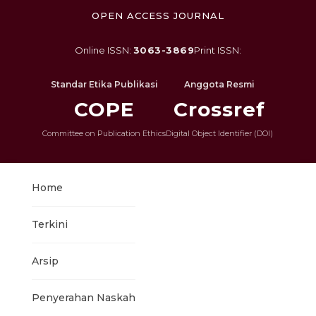
OPEN ACCESS JOURNAL
Online ISSN:
3063-3869
Print ISSN:
Standar Etika Publikasi
Anggota Resmi
COPE
Crossref
Committee on Publication Ethics
Digital Object Identifier (DOI)
Home
Terkini
Arsip
Penyerahan Naskah