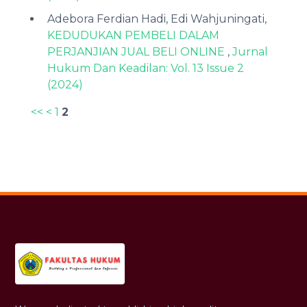
Adebora Ferdian Hadi, Edi Wahjuningati,
KEDUDUKAN PEMBELI DALAM
PERJANJIAN JUAL BELI ONLINE
,
Jurnal
Hukum Dan Keadilan: Vol. 13 Issue 2
(2024)
<<
<
1
2