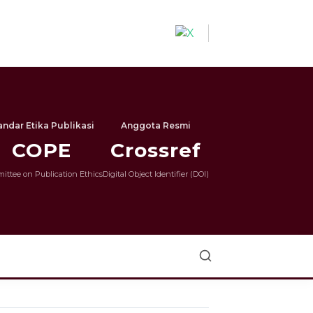
andar Etika Publikasi
Anggota Resmi
COPE
Crossref
ttee on Publication Ethics
Digital Object Identifier (DOI)