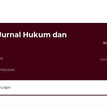
(Jurnal Hukum dan
St
AL
Commi
Print ISSN:
Login