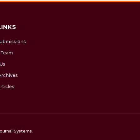
LINKS
Submissions
l Team
 Us
Archives
rticles
ournal Systems
.