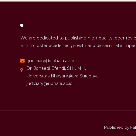
We are dedicated to publishing high-quality, peer-revi
aim to foster academic growth and disseminate impac
judiciary@ubhara.ac.id
Dr. Jonaedi Efendi, SHI. MH.
Universitas Bhayangkara Surabaya
judiciary@ubhara.ac.id
Published by F