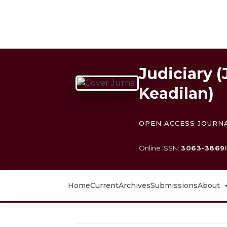
Quick jump to page content
Main Navigation
Main Content
Sidebar
Judiciary 
Keadilan)
OPEN ACCESS JOURN
Online ISSN:
3063-3869
Home
Current
Archives
Submissions
About